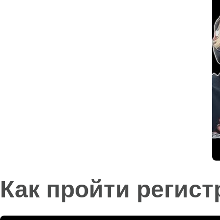
Как пройти регист