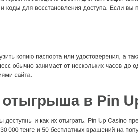
и коды для восстановления доступа. Если вы п
рузить копию паспорта или удостоверения, а т
цесс обычно занимает от нескольких часов до о
иями сайта.
 отыгрыша в Pin U
ы доступны и как их отыграть. Pin Up Casino п
30 000 тенге и 50 бесплатных вращений на поп