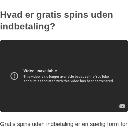
Hvad er gratis spins uden
indbetaling?
Gratis spins uden indbetaling er en særlig form for