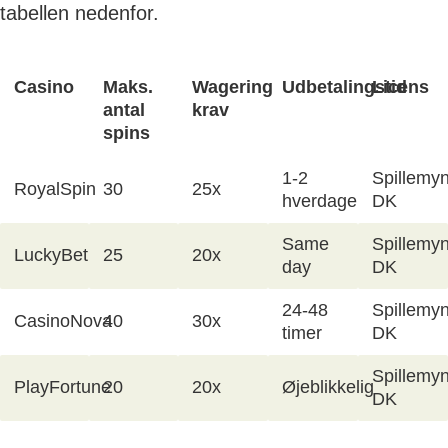
tabellen nedenfor.
Casino
Maks.
Wagering
Udbetalingstid
Licens
antal
krav
spins
1‑2
Spillemy
RoyalSpin
30
25x
hverdage
DK
Same
Spillemy
LuckyBet
25
20x
day
DK
24‑48
Spillemy
CasinoNova
40
30x
timer
DK
Spillemy
PlayFortune
20
20x
Øjeblikkelig
DK