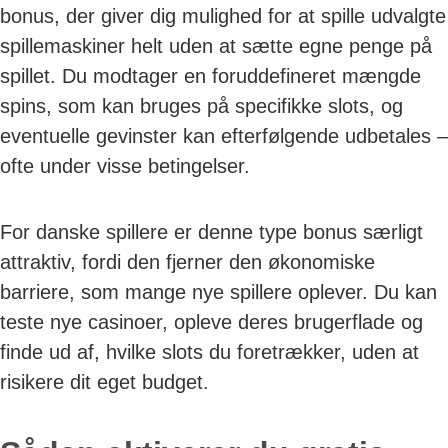
bonus, der giver dig mulighed for at spille udvalgte
spillemaskiner helt uden at sætte egne penge på
spillet. Du modtager en foruddefineret mængde
spins, som kan bruges på specifikke slots, og
eventuelle gevinster kan efterfølgende udbetales –
ofte under visse betingelser.
For danske spillere er denne type bonus særligt
attraktiv, fordi den fjerner den økonomiske
barriere, som mange nye spillere oplever. Du kan
teste nye casinoer, opleve deres brugerflade og
finde ud af, hvilke slots du foretrækker, uden at
risikere dit eget budget.