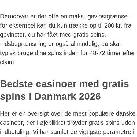
Derudover er der ofte en maks. gevinstgrænse –
for eksempel kan du kun trække op til 200 kr. fra
gevinster, du har fået med gratis spins.
Tidsbegrænsning er også almindelig; du skal
typisk bruge dine spins inden for 48‑72 timer efter
claim.
Bedste casinoer med gratis
spins i Danmark 2026
Her er en oversigt over de mest populære danske
casinoer, der i øjeblikket tilbyder gratis spins uden
indbetaling. Vi har samlet de vigtigste parametre i