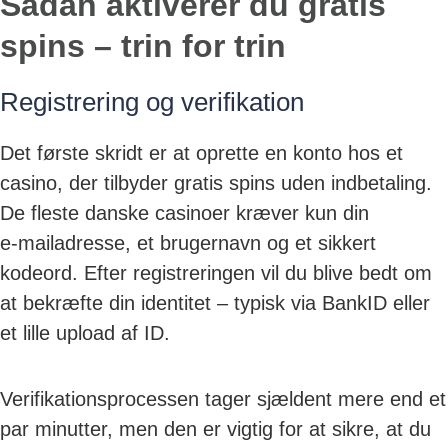
Sådan aktiverer du gratis
spins – trin for trin
Registrering og verifikation
Det første skridt er at oprette en konto hos et
casino, der tilbyder gratis spins uden indbetaling.
De fleste danske casinoer kræver kun din
e‑mailadresse, et brugernavn og et sikkert
kodeord. Efter registreringen vil du blive bedt om
at bekræfte din identitet – typisk via BankID eller
et lille upload af ID.
Verifikationsprocessen tager sjældent mere end et
par minutter, men den er vigtig for at sikre, at du